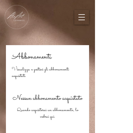
Abbonamenti
Visualizza e gestisci gli abbonamenti
acquistati.
Nessun abbonamento acquistato
Quando acquisterai un abbonamento, lo
vedrai qui.